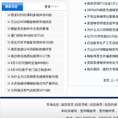
♦
南昌市场P11合金12Cr
最新信息
更多>>>>
昌合金管P11最新价格
♦
20#与45#精密无缝
西安8月9日薄利多销外径45的
表
♦
不等边角钢理论重量
万山Q345B螺旋钢管市场供应
♦
直缝钢管焊缝及超声
螺旋管在制作中注意的事项
♦
为什么大口径精密无
澳门特区Φ65的GB/T142
建设保驾护航
♦
Q235力学性能|Q235
崇左汽车半轴套管用外径102的
♦
石油套管生产工艺流
德宏改拔Q345B国标热镀锌管
♦
万山Q345B螺旋钢管
南沙群岛地质钻探用1Cr17热
所缓解
♦
钢板厚度允许偏差|钢
度允许偏差
♦
贵阳直缝钢管绿色化
8月15日可随时定做Φ90的G
制造流程发展
♦
阅兵期间，镀锌方管
8月19日善于专门加工制造Φ6
为什么大口径精密无缝钢管能为现
首页 上一
大庆热镀锌槽钢价格日均产量环比
大同液压和气动筒用54*14的
市场信息
|
返回首页
|
信息导航
|
信息推荐
|
信息列表
本站关键词：
贵州螺旋管
，
贵州镀锌管
，