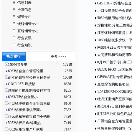
信息列表
缝管每米多重
♦
GB/T10571焊接铝合金
推荐信息
米大小口径6063铝合金
♦
小口径厚壁铝合金管西
焊管专栏
厚3贵州天线用铝管价格
♦
5052铝板用途/锦州
镀锌钢管专栏
行标准GB/T3880-2006
♦
焊接性能.冷加工性能
直缝钢管专栏
♦
江苏镀锌钢管将是世
行业资讯
料之一
♦
1060纯铝板多少钱一
行业知识
0.8*1000*2000铝板
♦
南京8月22日汽车半轴
GB/T12770-2002
♦
大同液压和气动筒用54*1
热点排行
更多>>>>
2002镀锌焊管保证质量
♦
8月19日善于专门加工
1米钢管多重
17218
锌管价格动态
♦
德宏改拔Q345B国标
6063铝合金方管理论重
12555
回落
♦
GB9948石油专用管
两寸的钢管的公称直径是多
10089
GB/T10571焊接铝
8678
价格市场行情
♦
直缝焊管的检验项目
过剩的产能压制着镀锌方管
8255
♦
1.5*1200*2400铝板
6063-T5铝合金管小
8193
板多少钱一平方
♦
牡丹江宝钢产壁厚20的
小口径厚壁铝合金管西昌价
8160
价格继续保持下跌势头
♦
西安8月9日薄利多销外
6061铝棒天津供应商-
7882
0Cr18Ni11Nb螺旋焊
♦
8月25日公司特色产品
什么是精密钢管镍与不锈钢
7720
00Cr19Ni11大口径
♦
日照铝合金方矩管重量计
5052铝板用途/锦州热
7419
让利于各位同仁
铝棒市场行情
♦
换热器用焊接钢管（YB4
4032铝矩管生产厂家现
7147