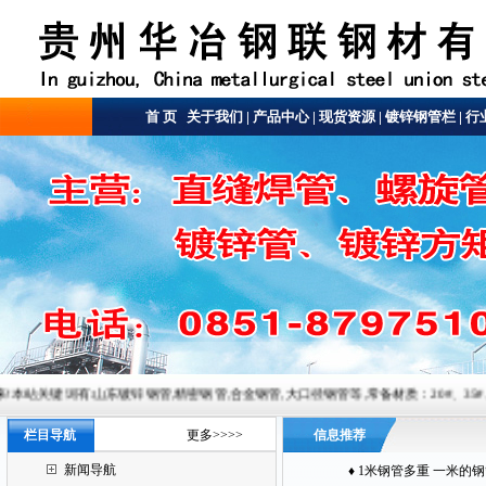
首 页
关于我们
|
产品中心
|
现货资源
|
镀锌钢管栏
|
行
山东镀锌钢管,精密钢管,合金钢管,大口径钢管等,常备材质：20#、35#、45#、20G、40Cr、20C
栏目导航
更多>>>>
信息推荐
新闻导航
♦
1米钢管多重 一米的