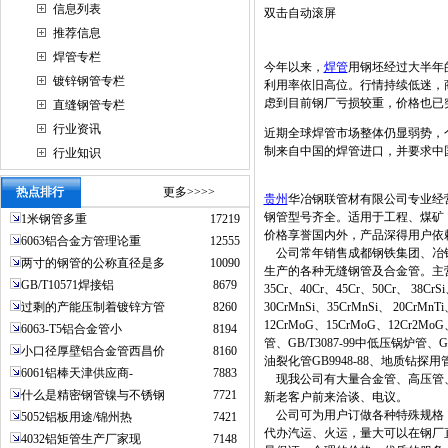
信息列表
双击自动滚屏
推荐信息
焊管专栏
今年以来，
焊管
用钢坯经过大半年
镀锌钢管专栏
利用率依旧高位。行情持续低迷，
虑到目前钢厂亏损较重，价格也已
直缝钢管专栏
行业资讯
近期全球焊管市场整体仍显弱势，
制来自中国的焊管进口，并要求中
行业知识
热点排行
更多>>>>
贵州
华冶钢联管材有限公司专业经
钢管型号齐全。适用于工程、煤矿
1米钢管多重
17219
价格享誉国内外，产品深得用户依
6063铝合金方管理论重
12555
公司常年销售成都钢铁集团、冶钢
两寸的钢管的公称直径是多
10090
生产的各种无缝钢管及合金管。主营材质：20
GB/T10571焊接铝
8679
35Cr、40Cr、45Cr、50Cr、 38Cr
过剩的产能压制着镀锌方管
8260
30CrMnSi、35CrMnSi、 20CrMn
12CrMoG、15CrMoG、12Cr2MoG
6063-T5铝合金管小
8194
管、GB/T3087-99中低压锅炉管、G
小口径厚壁铝合金管西昌价
8160
油裂化管GB9948-88、地质钻探用管Y
6061铝棒天津供应商-
7883
现我公司有大量合金管、高压管、
什么是精密钢管镍与不锈钢
7721
新老客户前来洽谈、电议。
公司可为用户订做各种特殊规格，
5052铝板用途/锦州热
7421
代办汽运、火运，量大可以在钢厂
4032铝矩管生产厂家现
7148