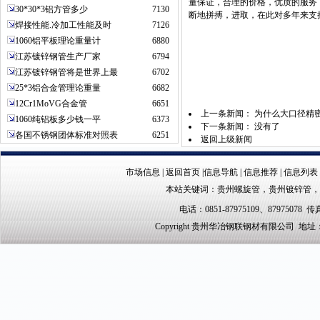
量保证，合理的价格，优质的服务
30*30*3铝方管多少
7130
断地拼搏，进取，在此对多年来支
焊接性能.冷加工性能及时
7126
1060铝平板理论重量计
6880
江苏镀锌钢管生产厂家
6794
江苏镀锌钢管将是世界上最
6702
25*3铝合金管理论重量
6682
12Cr1MoVG合金管
6651
上一条新闻：
为什么大口径精
1060纯铝板多少钱一平
6373
下一条新闻： 没有了
各国不锈钢团体标准对照表
6251
返回上级新闻
市场信息
|
返回首页
|
信息导航
|
信息推荐
|
信息列表
本站关键词：
贵州螺旋管
，
贵州镀锌管
，
电话：0851-87975109、87975078 传真
Copyright 贵州华冶钢联钢材有限公司 