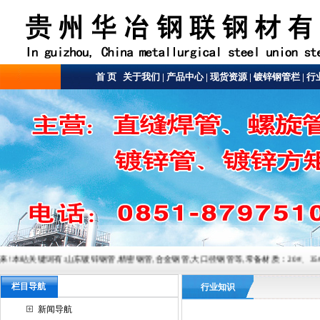
首 页
关于我们
|
产品中心
|
现货资源
|
镀锌钢管栏
|
行
:山东镀锌钢管,精密钢管,合金钢管,大口径钢管等,常备材质：20#、35#、45#、20G、40Cr、20
栏目导航
行业知识
新闻导航