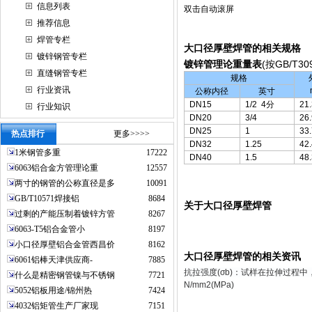
信息列表
双击自动滚屏
推荐信息
焊管专栏
大口径厚壁焊管的相关规格
镀锌钢管专栏
(
GB/T30
镀锌管理论重量表
按
直缝钢管专栏
规格
行业资讯
公称内径
英寸
DN15
1/2
4
分
21.
行业知识
DN20
3/4
26.
DN25
1
33.
热点排行
更多>>>>
DN32
1.25
42.
1米钢管多重
17222
DN40
1.5
48.
6063铝合金方管理论重
12557
两寸的钢管的公称直径是多
10091
GB/T10571焊接铝
8684
关于大口径厚壁焊管
过剩的产能压制着镀锌方管
8267
6063-T5铝合金管小
8197
小口径厚壁铝合金管西昌价
8162
大口径厚壁焊管的相关资讯
6061铝棒天津供应商-
7885
抗拉强度(σb)：试样在拉伸过程中，
什么是精密钢管镍与不锈钢
7721
N/mm2(MPa)
5052铝板用途/锦州热
7424
4032铝矩管生产厂家现
7151