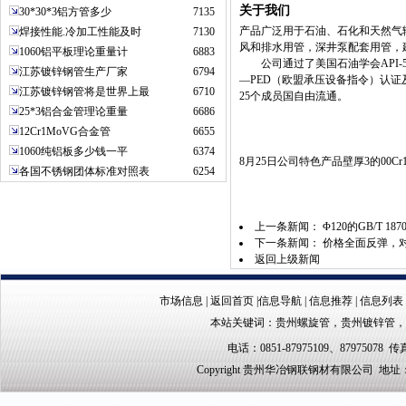
关于我们
30*30*3铝方管多少
7135
产品广泛用于石油、石化和天然气
焊接性能.冷加工性能及时
7130
风和排水用管，深井泵配套用管，
1060铝平板理论重量计
6883
公司通过了美国石油学会API-5L、
江苏镀锌钢管生产厂家
6794
—PED（欧盟承压设备指令）认证及
江苏镀锌钢管将是世界上最
6710
25个成员国自由流通。
25*3铝合金管理论重量
6686
12Cr1MoVG合金管
6655
1060纯铝板多少钱一平
6374
8月25日公司特色产品壁厚3的00C
各国不锈钢团体标准对照表
6254
上一条新闻：
Φ120的GB/T 1
下一条新闻：
价格全面反弹，对
返回上级新闻
市场信息
|
返回首页
|
信息导航
|
信息推荐
|
信息列表
本站关键词：
贵州螺旋管
，
贵州镀锌管
，
电话：0851-87975109、87975078 传真
Copyright 贵州华冶钢联钢材有限公司 