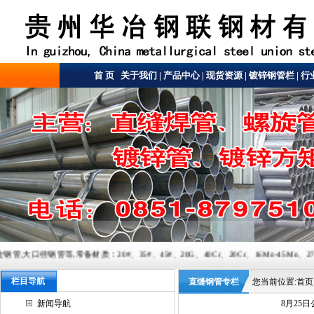
首 页
关于我们
|
产品中心
|
现货资源
|
镀锌钢管栏
|
行
质：20#、35#、45#、20G、40Cr、20Cr、16Mn-45Mn、27SiMn、Cr5Mo、12
栏目导航
直缝钢管专栏
您当前位置:
首页
新闻导航
8月25