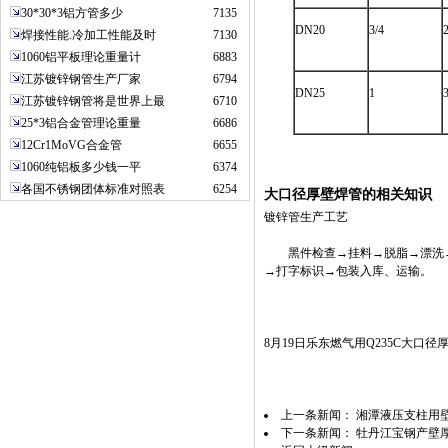
30*30*3铝方管多少
7135
DN20
3/4
2
焊接性能.冷加工性能及时
7130
1060铝平板理论重量计
6883
江苏镀锌钢管生产厂家
6794
DN25
1
3
江苏镀锌钢管将是世界上最
6710
25*3铝合金管理论重量
6686
12Cr1MoVG合金管
6655
1060纯铝板多少钱一平
6374
各国不锈钢团体标准对照表
6254
大口径厚壁焊管的相关知识
镀锌管生产工艺
黑件检查→挂料→脱脂→漂洗→
→打字标识→包装入库、运输。
8月19日乐东燃气用Q235C大口
上一条新闻：
湘潭液压支柱用壁厚2
下一条新闻：
牡丹江宝钢产壁厚