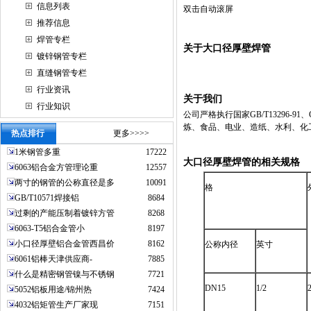
信息列表
双击自动滚屏
推荐信息
焊管专栏
关于大口径厚壁焊管
镀锌钢管专栏
直缝钢管专栏
行业资讯
关于我们
行业知识
公司严格执行国家GB/T13296-91、G
炼、食品、电业、造纸、水利、化
热点排行
更多>>>>
1米钢管多重
17222
大口径厚壁焊管的相关规格
6063铝合金方管理论重
12557
两寸的钢管的公称直径是多
10091
格
GB/T10571焊接铝
8684
过剩的产能压制着镀锌方管
8268
6063-T5铝合金管小
8197
小口径厚壁铝合金管西昌价
8162
公称内径
英寸
6061铝棒天津供应商-
7885
什么是精密钢管镍与不锈钢
7721
DN15
1/2
2
5052铝板用途/锦州热
7424
4032铝矩管生产厂家现
7151