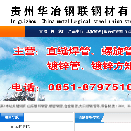
首 页
关于我们
|
产品中心
|
现货资源
|
镀锌钢管栏
|
行
:山东镀锌钢管,精密钢管,合金钢管,大口径钢管等,常备材质：20#、35#、45#、20G、40Cr、20
栏目导航
直缝钢管专栏
新闻导航