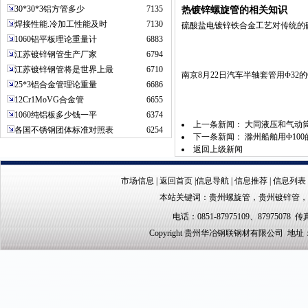
30*30*3铝方管多少
7135
热镀锌螺旋管的相关知识
焊接性能.冷加工性能及时
7130
硫酸盐电镀锌铁合金工艺对传统的
1060铝平板理论重量计
6883
江苏镀锌钢管生产厂家
6794
江苏镀锌钢管将是世界上最
6710
南京8月22日汽车半轴套管用Φ32的G
25*3铝合金管理论重量
6686
12Cr1MoVG合金管
6655
1060纯铝板多少钱一平
6374
上一条新闻：
大同液压和气动筒用5
各国不锈钢团体标准对照表
6254
下一条新闻：
滁州船舶用Φ100的
返回上级新闻
市场信息
|
返回首页
|
信息导航
|
信息推荐
|
信息列表
本站关键词：
贵州螺旋管
，
贵州镀锌管
，
电话：0851-87975109、87975078 传真
Copyright 贵州华冶钢联钢材有限公司 