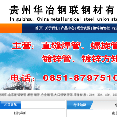
首 页
关于我们
|
产品中心
|
现货资源
|
镀锌钢管栏
|
行
,精密钢管,合金钢管,大口径钢管等,常备材质：20#、35#、45#、20G、40Cr、20Cr、16Mn-
栏目导航
行业知识
新闻导航
南京