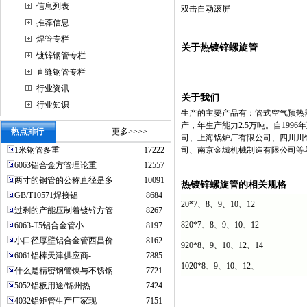
信息列表
双击自动滚屏
推荐信息
焊管专栏
关于热镀锌螺旋管
镀锌钢管专栏
直缝钢管专栏
行业资讯
关于我们
行业知识
生产的主要产品有：管式空气预热
产，年生产能力2.5万吨。自19
热点排行
更多>>>>
司、上海锅炉厂有限公司、四川川
1米钢管多重
17222
司、南京金城机械制造有限公司等
6063铝合金方管理论重
12557
两寸的钢管的公称直径是多
10091
热镀锌螺旋管的相关规格
GB/T10571焊接铝
8684
20*7、8、9、10、12
过剩的产能压制着镀锌方管
8267
820*7、8、9、10、12
6063-T5铝合金管小
8197
小口径厚壁铝合金管西昌价
8162
920*8、9、10、12、14
6061铝棒天津供应商-
7885
1020*8、9、10、12、
什么是精密钢管镍与不锈钢
7721
5052铝板用途/锦州热
7424
4032铝矩管生产厂家现
7151