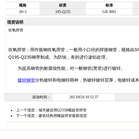
规格
材质
标准
26×2
195-Q235
GB 3092
现货说明
吹氧焊管
吹氧焊管：用作炼钢吹氧用管，一般用小口径的焊接钢管，规格由3/8寸-
Q195-Q235钢带制成。为防蚀，有的进行渗铝处理。
为提高钢管的耐腐蚀性能，对一般钢管(黑管)进行镀锌。
镀锌钢管
分热镀锌和电钢锌两种，热镀锌镀锌层厚，电镀锌成
添加时间：
2013/9/24 10:52:37
上一个现货：
城市建设用Q235B螺旋管焊管
下一个现货：
建筑结构用螺旋焊管最新现货