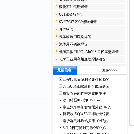
液化石油气用焊管
Q215B镀锌焊管
SY/T5037-2008螺旋钢管
直缝钢管
气体输送用螺旋焊管
流体用不锈钢焊管
低压流体用12Cr1MoV大口径厚壁焊管
化学工业用高频直缝焊接钢管
最新信息
更多>>>>
西安8月9日薄利多销外径45的
万山Q345B螺旋钢管市场供应
螺旋管在制作中注意的事项
澳门特区Φ65的GB/T142
崇左汽车半轴套管用外径102的
德宏改拔Q345B国标热镀锌管
南沙群岛地质钻探用1Cr17热
8月15日可随时定做Φ90的G