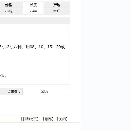
价格
长度
产地
22/吨
2.4m
本厂
2寸八种。用08、10、15、20或
本低。
点击数：
5358
【
打印此页
】 【
顶部
】【
关闭
】