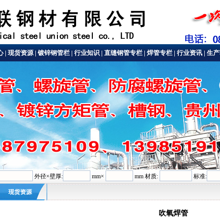
心
|
现货资源
|
镀锌钢管栏
|
行业知识
|
直缝钢管专栏
|
焊管专栏
|
行业资讯
|
生产
钢管
外径×壁厚:
mm×
mm 材质:
标准:
现货资源
吹氧焊管