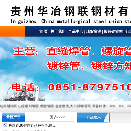
首 页
关于我们
|
产品中心
|
现货资源
|
镀锌钢管栏
|
行
镀锌钢管,精密钢管,合金钢管,大口径钢管等,常备材质：20#、35#、45#、20G、40Cr、20Cr、1
最新产品
更多>>>>
产品展示
买焊管,镀锌焊管品种齐全,保...