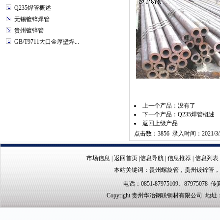
Q235焊管概述
无锡镀锌焊管
贵州镀锌管
GB/T9711大口金厚壁焊...
上一个产品：没有了
下一个产品：
Q235焊管概述
返回上级产品
点击数：3856 录入时间：2021/3/
市场信息
|
返回首页
|
信息导航
|
信息推荐
|
信息列表
本站关键词：
贵州螺旋管
，
贵州镀锌管
，
电话：0851-87975109、87975078 传真
Copyright 贵州华冶钢联钢材有限公司 