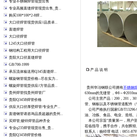
专业不锈钢焊管现货出售
专业高频直缝焊管现货出售_贵...
购买100*100*2-8焊...
大口径焊管现货供应//品质卓...
直缝焊管
大口径焊管
L245大口径焊管
钢结构工程用大口径焊管
贵阳大口径直缝焊管
GB/700-1999
产 品 说 明
承压流体输送用Q345直缝焊...
螺旋钢管现货价格--尽在实力...
螺旋焊管现货供应//方管品质...
贵州华冶钢联公司拥有
不锈钢
贵州焊管找贵州焊管厂
630mm的无缝管 ，Φ8～Φ2010m
公司主营产品：200，201，30
贵阳Q345B焊管价格
管、钢板以及不锈钢管道配件（
供应大口径厚壁焊管/专业生产...
公司严格执行国家GB/T13296-91、
直缝钢管请咨询品质超越的贵州...
油、冶炼、食品、电业、造纸、
本公司宗旨“质量第一，用户至
买焊管,镀锌焊管品种齐全
莅临指导，携手合作，共创辉煌
专业q235焊管现货出售_贵...
联系人：杨经理 电话：0851-8797510
贵阳Q345B焊管价格