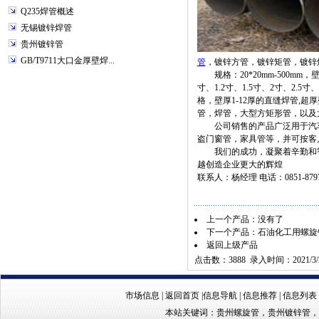
Q235焊管概述
无锡镀锌焊管
贵州镀锌管
GB/T9711大口金厚壁焊...
管
，镀锌方管，镀锌矩管，镀锌
规格：20*20mm-500mm，壁厚
寸、1.2寸、1.5寸、2寸、2.5寸、
格，壁厚1-12厚的直缝焊管,超
管，焊管，大型方矩形管，以及
公司销售的产品广泛用于汽车
盗门窗管，家具管等，并可按客
我们的成功，凝聚着辛勤和智
越创造企业更大的辉煌
联系人：杨经理 电话：0851-8797510
上一个产品：没有了
下一个产品：
石油化工用螺旋
返回上级产品
点击数：3888 录入时间：2021/3/
市场信息
|
返回首页
|
信息导航
|
信息推荐
|
信息列表
本站关键词：
贵州螺旋管
，
贵州镀锌管
，