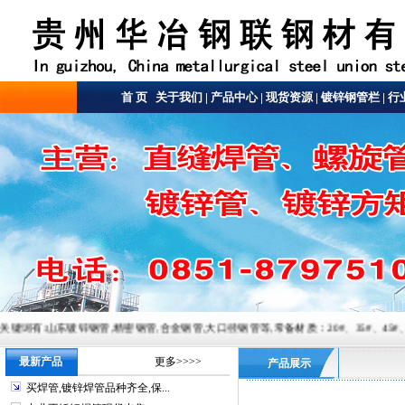
首 页
关于我们
|
产品中心
|
现货资源
|
镀锌钢管栏
|
行
钢管,精密钢管,合金钢管,大口径钢管等,常备材质：20#、35#、45#、20G、40Cr、20Cr、16
最新产品
更多>>>>
产品展示
买焊管,镀锌焊管品种齐全,保...