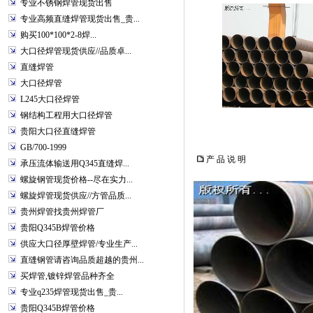
专业不锈钢焊管现货出售
专业高频直缝焊管现货出售_贵...
购买100*100*2-8焊...
大口径焊管现货供应//品质卓...
直缝焊管
大口径焊管
L245大口径焊管
钢结构工程用大口径焊管
贵阳大口径直缝焊管
GB/700-1999
产 品 说 明
承压流体输送用Q345直缝焊...
螺旋钢管现货价格--尽在实力...
螺旋焊管现货供应//方管品质...
贵州焊管找贵州焊管厂
贵阳Q345B焊管价格
供应大口径厚壁焊管/专业生产...
直缝钢管请咨询品质超越的贵州...
买焊管,镀锌焊管品种齐全
专业q235焊管现货出售_贵...
贵阳Q345B焊管价格