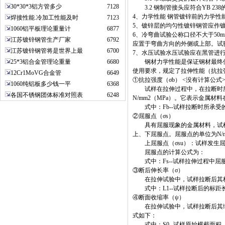
30*30*3铝方管多少
7128
3.2 钢制管接头应符合YB 238
4、力学性能 钢管镀锌前的力学性能应
焊接性能.冷加工性能及时
7123
5、镀锌层的均匀性镀锌钢管应作
1060铝平板理论重量计
6877
6、冷弯曲试验公称口径不大于50
江苏镀锌钢管生产厂家
6792
应置于弯曲方向的外侧或上部。试
江苏镀锌钢管将是世界上最
6700
7、水压试验水压试验应在黑管进行
25*3铝合金管理论重量
6680
钢材力学性能是保证钢材最终使
使用要求，规定了拉伸性能（抗拉
12Cr1MoVG合金管
6649
①抗拉强度（σb） <没有计算公式
1060纯铝板多少钱一平
6368
试样在拉伸过程中，在拉断时所承
各国不锈钢团体标准对照表
6248
N/mm2（MPa）。它表示金属
式中：Fb--试样拉断时所承受的最
②屈服点（σs）
具有屈服现象的金属材料，试样
上、下屈服点。屈服点的单位为N/m
上屈服点（σsu）：试样发生屈
屈服点的计算公式为：
式中：Fs--试样拉伸过程中屈服
③断后伸长率（σ）
在拉伸试验中，试样拉断后其标距
式中：L1--试样拉断后的标距长度
④断面收缩率（ψ）
在拉伸试验中，试样拉断后其缩
式如下：
式中：S0--试样原始横截面积，m