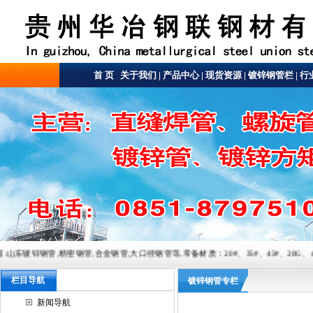
首 页
关于我们
|
产品中心
|
现货资源
|
镀锌钢管栏
|
行
钢管,合金钢管,大口径钢管等,常备材质：20#、35#、45#、20G、40Cr、20Cr、16Mn-45M
栏目导航
镀锌钢管专栏
新闻导航