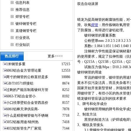
信息列表
双击自动滚屏
推荐信息
焊管专栏
晴龙为提高钢管的耐腐蚀性能，对
镀锌钢管专栏
滑。吹氧
焊管
：用作炼钢吹氧用管，一
了防腐蚀，有得进行渗铝处理。
直缝钢管专栏
镀锌钢管的重量系数
行业资讯
公称壁厚mm: 2.0 2.5 2.8 3.2 3.5 3.
行业知识
系数c :1.064 1.051 1.045 1.040 1.0
注钢材力学性能是保证钢材最终
热点排行
更多>>>>
的使用要求，规定了拉伸性能（抗
号：Q215A；Q215B；Q235A；Q2
1米钢管多重
17215
试验压力值/Mpa：D10.2-168.3mm
6063铝合金方管理论重
12553
镀锌钢管的用途
两寸的钢管的公称直径是多
10086
常说的镀锌管，镀锌管的用途现
黄水不仅污染洁具，而且夹杂着不
GB/T10571焊接铝
8674
国家开始开发新型管材，并陆续禁
过剩的产能压制着镀锌方管
8252
用镀锌管了，有些小区的热水管使
6063-T5铝合金管小
8192
晴龙镀锌管应该达到的技术要求
小口径厚壁铝合金管西昌价
8157
1、牌号和化学成分
6061铝棒天津供应商-
7878
镀锌钢管用钢的牌号和化学成分应
2、制造方法
什么是精密钢管镍与不锈钢
7718
黑管的制造方法（炉焊或电焊）
5052铝板用途/锦州热
7418
3、螺纹及管接头
4032铝矩管生产厂家现
7144
3.1 带螺纹交货的镀锌钢管，螺