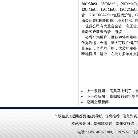
30CrMnSi、35CrMnSi、 20CrMn
12CrMoG、15CrMoG、12Cr2MoG
管、GB/T3087-99中低压锅炉管、G
油裂化管GB9948-88、地质钻探用管Y
现我公司有大量合金管、高压管、
新老客户前来洽谈、电议。
公司可为用户订做各种特殊规格，
代办汽运、火运，量大可以在钢厂
量保证，合理的价格，优质的服务
断地拼搏，进取，在此对多年来支
上一条新闻：
阅兵马上到了，
下一条新闻：
贵阳镀锌钢管型
返回上级新闻
市场信息
|
返回首页
|
信息导航
|
信息推荐
|
信息列表
本站关键词：
贵州螺旋管
，
贵州镀锌管
，
电话：0851-87975109、87975078 传真