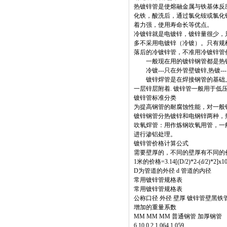
热镀锌管是使熔融金属与铁基体反
化铁，酸洗后，通过氯化铵或氯化
着力强，使用寿命长等优点。
冷镀锌就是电镀锌，镀锌量很少，只
多不采用电镀锌（冷镀）。只有规
落后的冷镀锌管，不准用冷镀锌管
一般现在用的镀锌钢管都是热镀
冷镀---只在外管壁镀锌,热镀---
镀锌焊管是在焊接钢管的基础上再
一层锌层附着. 镀锌管一般用于低压
镀锌管标准分类
为提高钢管的耐腐蚀性能，对一般
镀锌钢管分热镀锌和电钢锌两种，
吹氧焊管：用作炼钢吹氧用管，一般用小
进行渗铝处理。
镀锌管价格计算公式
需要壁厚的，不同的壁厚有不同的
1米的价格=3.14[(D/2)*2-(d/2)*2]x10
D为管道的外径 d 管道的内径
常用镀锌管规格表
常用镀锌管规格表
公称口径 外径 壁厚 镀锌管壁黑铁
增加的重量系数
MM MM MM 普通钢管 加厚钢管
6 10.0 2 1.064 1.059