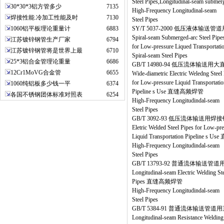
Steel Pipes,Longitudinal-seam submer
30*30*3铝方管多少
7135
High-Frequency Longitudinal-seam
焊接性能.冷加工性能及时
7130
Steel Pipes
1060铝平板理论重量计
6883
SY/T 5037-2000 低压液体输
Spiral-seam Submerged-arc Steel Pipe
江苏镀锌钢管生产厂家
6794
for Low-pressure Liqued Transporta
江苏镀锌钢管将是世界上最
6710
Spiral-seam Steel Pipes
25*3铝合金管理论重量
6686
GB/T 14980-94 低压流体输送
12Cr1MoVG合金管
6655
Wide-diametric Electric Weledng Steel
for Low-pressure Liquid Transportatio
1060纯铝板多少钱一平
6374
Pipeline s Use 直缝高频焊管
各国不锈钢团体标准对照表
6254
High-Frequency Longitudindal-seam
Steel Pipes
GB/T 3092-93 低压流体输送用焊
Eletric Welded Steel Pipes for Low-pr
Liquid Transportation Pipeline 
High-Frequency Longitudindal-seam
Steel Pipes
GB/T 13793-92 普通流体输送
Longitudinal-seam Electric Welding Ste
Pipes 直缝高频焊管
High-Frequency Longitudindal-seam
Steel Pipes
GB/T 5384-91 普通流体输送管
Longitudinal-seam Resistance Welding 