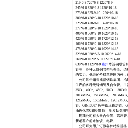
219-6-8 720*6-8 1220*8-9
245*6-8 820*6-8 1120*10-18
273*6-8 325-9-10 1220*10-18
300*6-8 426*9-10 1320*10-18
325*6-8 478-9-10 1420*10-18
377*6-8 529*9-10 1520*10-18
406*6-8 560*9-10 1620*10-18
426*6-8 630*9-10 1720*12-18
466*6-8 720*9-10 1820*12-18
478*6-8 820*9-10 1920*14-18
529*6-8 920*6-7-10 2020*14-18
560*6-8 1020*7-10 2220*14-18
630*6-8 1120*8-9
贵州
华冶钢联管
管等，各种无缝钢管型号齐全。适
的实力、低廉的价格享誉国内外，
公司常年销售成都钢铁集团、冶钢
生产的各种无缝钢管及合金管。主营材质：20
35Cr、40Cr、45Cr、50Cr、 38Cr
30CrMnSi、35CrMnSi、 20CrMn
12CrMoG、15CrMoG、12Cr2MoG
管、GB/T3087-99中低压锅炉管、G
油裂化管GB9948-88、地质钻探用管Y
现我公司有大量合金管、高压管、
新老客户前来洽谈、电议。
公司可为用户订做各种特殊规格，