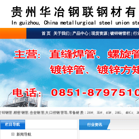
首 页
关于我们
|
产品中心
|
现货资源
|
镀锌钢管栏
|
行
钢管,大口径钢管等,常备材质：20#、35#、45#、20G、40Cr、20Cr、16Mn-45Mn、27
栏目导航
行业资讯
新闻导航