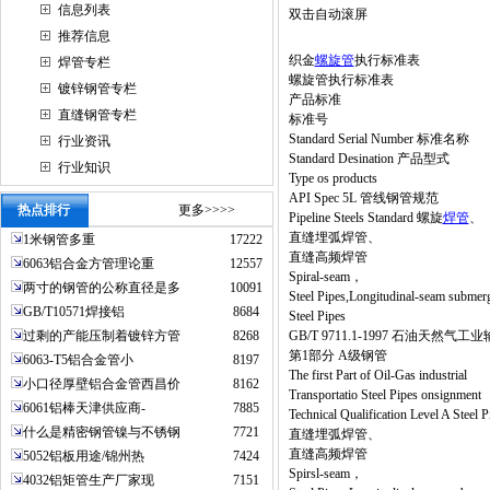
信息列表
双击自动滚屏
推荐信息
织金
螺旋管
执行标准表
焊管专栏
螺旋管执行标准表
镀锌钢管专栏
产品标准
直缝钢管专栏
标准号
Standard Serial Number 标准名称
行业资讯
Standard Desination 产品型式
行业知识
Type os products
API Spec 5L 管线钢管规范
热点排行
更多>>>>
Pipeline Steels Standard 螺旋
焊管
、
直缝埋弧焊管、
1米钢管多重
17222
直缝高频焊管
6063铝合金方管理论重
12557
Spiral-seam，
两寸的钢管的公称直径是多
10091
Steel Pipes,Longitudinal-seam submer
GB/T10571焊接铝
8684
Steel Pipes
过剩的产能压制着镀锌方管
8268
GB/T 9711.1-1997 石油天然
第1部分 A级钢管
6063-T5铝合金管小
8197
The first Part of Oil-Gas industrial
小口径厚壁铝合金管西昌价
8162
Transportatio Steel Pipes onsignment
6061铝棒天津供应商-
7885
Technical Qualification Level A St
什么是精密钢管镍与不锈钢
7721
直缝埋弧焊管、
直缝高频焊管
5052铝板用途/锦州热
7424
Spirsl-seam，
4032铝矩管生产厂家现
7151