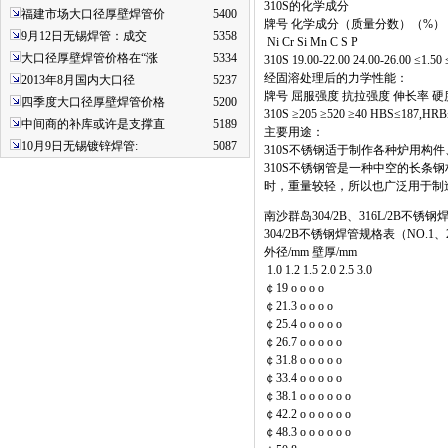
310S的化学成分
福建市场大口径厚壁焊管价
5400
牌号 化学成分（质量分数）（%）
9月12日无锡焊管：成交
5358
Ni Cr Si Mn C S P
大口径厚壁焊管价格在“涨
5334
310S 19.00-22.00 24.00-26.00 ≤1.50 
经固溶处理后的力学性能：
2013年8月国内大口径
5237
牌号 屈服强度 抗拉强度 伸长率 
四季度大口径厚壁焊管价格
5200
310S ≥205 ≥520 ≥40 HBS≤187,HR
中间商的补库或许是支撑直
5189
主要用途：
10月9日无锡镀锌焊管:
5087
310S不锈钢适于制作各种炉用构件、
310S不锈钢管是一种中空的长
时，重量较轻，所以也广泛用于制
南沙群岛304/2B、316L/2B不锈
304/2B不锈钢焊管规格表（NO.
外径/mm 壁厚/mm
1.0 1.2 1.5 2.0 2.5 3.0
￠19 o o o o
￠21.3 o o o o
￠25.4 o o o o o
￠26.7 o o o o o
￠31.8 o o o o o
￠33.4 o o o o o
￠38.1 o o o o o o
￠42.2 o o o o o o
￠48.3 o o o o o o