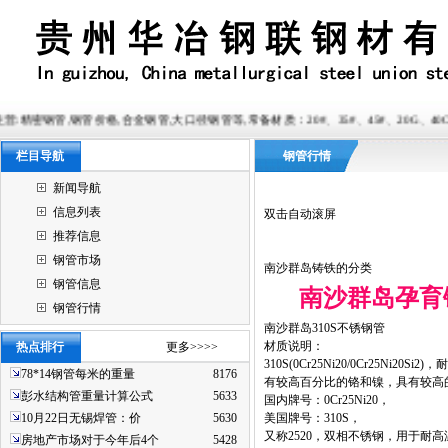
价格,合金钢管,大口径钢管等,常备材质：20#、35#、45#、20G、40Cr、20Cr、16Mn-45M
栏目导航
钢管行情
新闻导航
信息列表
双击自动滚屏
推荐信息
钢管市场
南沙群岛铸铁的分类
钢管信息
南沙群岛孕育
钢管行情
南沙群岛310S不锈钢管
材质说明：
热点排行
更多>>>>
310S(0Cr25Ni20/0Cr25
78*14钢管每米的重量
8176
有较高百分比的铬和镍，具有较高
彭水结构管重量计算公式
5633
国内牌号：0Cr25Ni20，
10月22日无锡焊管：价
5630
美国牌号：310S，
又称2520，双相不锈钢，用于耐
房地产市场对于今年后4个
5428