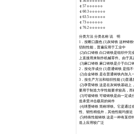
￠50.8 o o o o o o
￠57 o o o o o o
￠60.3 o o o o o o
￠63.5 o o o o o o
￠73 o o o o o o
￠76.2 o o o o o o
分类方法 分类名称 说 明
1．按断口颜色 (1)灰铸铁 这
切削性能，普遍应用于工业中
(2)白口铸铁 白口铸铁是组织
上直接用来制作机械零件。由于其
(3)麻口铸铁 麻口铸铁是介于白
2．按化学成分 (1)普通铸铁 
(2)合金铸铁 是在普通铸铁内
3．按生产方法和组织性能 (1)普通
(2)孕育铸铁 这是在灰铸铁基础
要用于制造力学性能要求较高，而
(3)可锻铸铁 可锻铸铁是由一
造承受冲击载荷的铸件
(4)球墨铸铁 简称球铁。它是
性、韧性稍低外，其他性能均接近
(5)特殊性能铸铁 这是一种有
造上应用较广泛