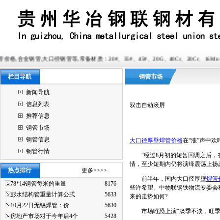
径钢管等,常备材质：20#、35#、45#、20G、40Cr、20Cr、16Mn-45Mn、27SiMn、C
栏目导航
钢管市场
新闻导航
信息列表
双击自动滚屏
推荐信息
钢管市场
钢管信息
大口径厚壁焊管价格
在“涨”声中欢
钢管行情
“经过8月初的短暂回调之后，在
情，至少短期内仍将演绎震荡上扬
热点排行
更多>>>>
前半年，国内大口径厚壁
焊管
78*14钢管每米的重量
8176
些许希望。中物联钢铁物流专委会
彭水结构管重量计算公式
5633
来的走势如何?
10月22日无锡焊管：价
5630
市场唯恐上演“淡季不淡，旺季
房地产市场对于今年后4个
5428