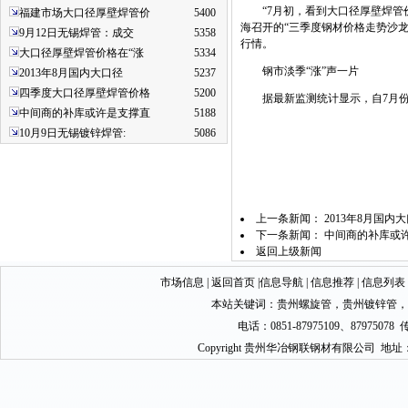
“7月初，看到大口径厚壁焊管价
福建市场大口径厚壁焊管价
5400
海召开的“三季度钢材价格走势沙
9月12日无锡焊管：成交
5358
行情。
大口径厚壁焊管价格在“涨
5334
钢市淡季“涨”声一片
2013年8月国内大口径
5237
四季度大口径厚壁焊管价格
5200
据最新监测统计显示，自7月份以来
中间商的补库或许是支撑直
5188
10月9日无锡镀锌焊管:
5086
上一条新闻：
2013年8月国
下一条新闻：
中间商的补库或
返回上级新闻
市场信息
|
返回首页
|
信息导航
|
信息推荐
|
信息列表
本站关键词：
贵州螺旋管
，
贵州镀锌管
，
电话：0851-87975109、87975078 
Copyright 贵州华冶钢联钢材有限公司 