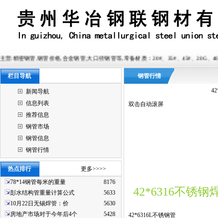
管价格,合金钢管,大口径钢管等,常备材质：20#、35#、45#、20G、40Cr、20Cr、16Mn-45
栏目导航
钢管行情
4
新闻导航
信息列表
双击自动滚屏
推荐信息
钢管市场
钢管信息
钢管行情
热点排行
更多>>>>
78*14钢管每米的重量
8176
42*6316不锈钢
彭水结构管重量计算公式
5633
10月22日无锡焊管：价
5630
房地产市场对于今年后4个
5428
42*6316L不锈钢管