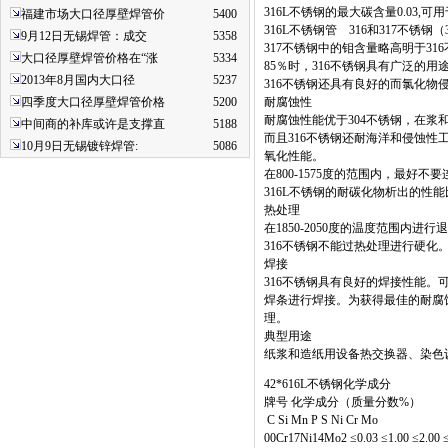
316L不锈钢的最大碳含量0.03
福建市场大口径厚壁焊管价
5400
316L不锈钢管 316和317不锈
9月12日无锡焊管：成交
5358
317不锈钢中的钼含量略高明于31
大口径厚壁焊管价格在“涨
5334
85％时，316不锈钢具有广泛的用
2013年8月国内大口径
5237
316不锈钢还具有良好的而氯化物
四季度大口径厚壁焊管价格
5200
耐腐蚀性
耐腐蚀性能优于304不锈钢，在浆
中间商的补库或许是支撑直
5188
而且316不锈钢还耐海洋和侵蚀性工
10月9日无锡镀锌焊管:
5086
氧化性能。
在800-1575度的范围内，最好
316L不锈钢的耐碳化物析出的性
热处理
在1850-2050度的温度范围内
316不锈钢不能过热处理进行硬化
焊接
316不锈钢具有良好的焊接性能。可
焊条进行焊接。为获得最佳的耐腐蚀
理。
典型用途
纸浆和造纸用设备热交换器、染色
42*616L不锈钢化学成分
牌号 化学成分（质量分数%）
C Si Mn P S Ni Cr Mo
00Cr17Ni14Mo2 ≤0.03 ≤1.00 ≤2.00 ≤0.