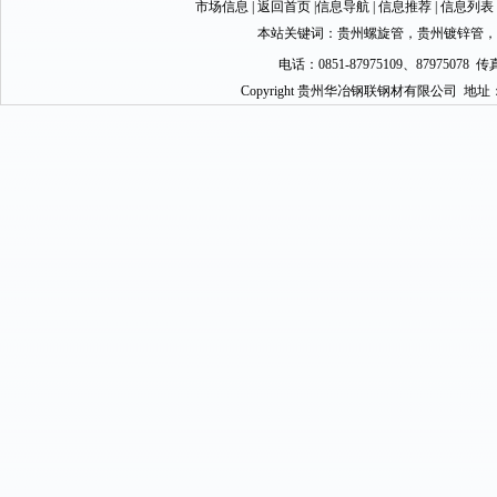
市场信息
|
返回首页
|
信息导航
|
信息推荐
|
信息列表
本站关键词：
贵州螺旋管
，
贵州镀锌管
，
电话：0851-87975109、87975078 传真
Copyright 贵州华冶钢联钢材有限公司 