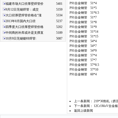
P91合金钢管 51*4
福建市场大口径厚壁焊管价
5401
P91合金钢管 51*5
9月12日无锡焊管：成交
5359
P91合金钢管 51*6.5
大口径厚壁焊管价格在“涨
5334
P91合金钢管 51*7
2013年8月国内大口径
5237
P91合金钢管 51*8
四季度大口径厚壁焊管价格
5202
P91合金钢管 51*9
P91合金钢管 51*14
中间商的补库或许是支撑直
5189
P91合金钢管 51*15
10月9日无锡镀锌焊管:
5087
P91合金钢管 54*4
P91合金钢管 54*7
P91合金钢管 54*9
P91合金钢管 57*4
P91合金钢管 57*7
P91合金钢管 57*8.5
P91合金钢管 57*10
P91合金钢管 60*4
上一条新闻：
219*30热轧（挤
下一条新闻：
12Cr1MoV合金
返回上级新闻