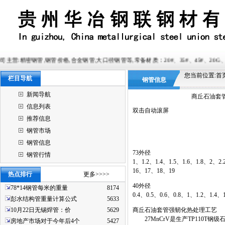
钢管价格,合金钢管,大口径钢管等,常备材质：20#、35#、45#、20G、40Cr、20Cr、16Mn-
您当前位置:
首
栏目导航
钢管信息
新闻导航
商丘石油套管
信息列表
双击自动滚屏
推荐信息
钢管市场
钢管信息
73外径
钢管行情
1、1.2、1.4、1.5、1.6、1.8、2、
16、17、18、19
热点排行
更多>>>>
40外径
78*14钢管每米的重量
8174
0.4、0.5、0.6、0.8、1、1.2、1.4
彭水结构管重量计算公式
5633
10月22日无锡焊管：价
5629
商丘石油套管强韧化热处理工艺
27MnCrV是生产TP110T钢级
房地产市场对于今年后4个
5427