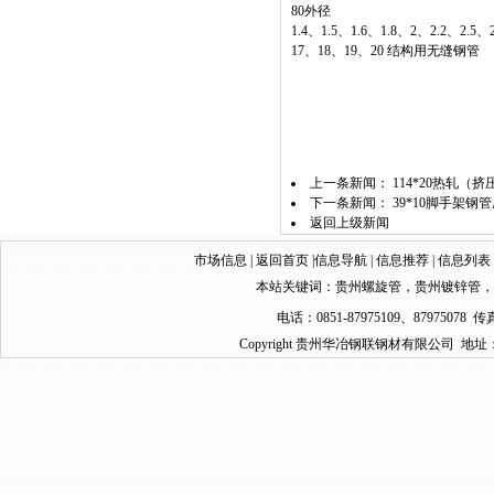
80外径
1.4、1.5、1.6、1.8、2、2.2、2.
17、18、19、20
结构用无缝钢管
上一条新闻：
114*20热轧（挤
下一条新闻：
39*10脚手架钢管
返回上级新闻
市场信息
|
返回首页
|
信息导航
|
信息推荐
|
信息列表
本站关键词：
贵州螺旋管
，
贵州镀锌管
，
电话：0851-87975109、87975078 传真
Copyright 贵州华冶钢联钢材有限公司 