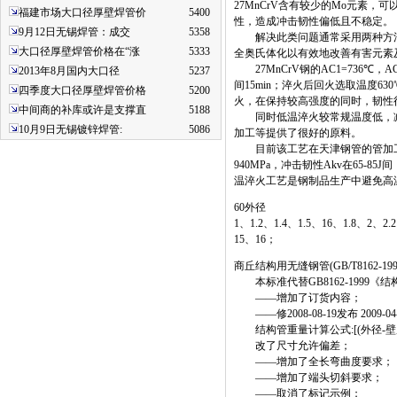
27MnCrV含有较少的Mo元素
福建市场大口径厚壁焊管价
5400
性，造成冲击韧性偏低且不稳定。
9月12日无锡焊管：成交
5358
解决此类问题通常采用两种方法
大口径厚壁焊管价格在“涨
5333
全奥氏体化以有效地改善有害元素
27MnCrV钢的AC1=736℃，
2013年8月国内大口径
5237
间15min；淬火后回火选取温度6
四季度大口径厚壁焊管价格
5200
火，在保持较高强度的同时，韧性
中间商的补库或许是支撑直
5188
同时低温淬火较常规温度低，减
10月9日无锡镀锌焊管:
5086
加工等提供了很好的原料。
目前该工艺在天津钢管的管加工厂已得
940MPa，冲击韧性Akv在65-
温淬火工艺是钢制品生产中避免高
60外径
1、1.2、1.4、1.5、16、1.8、2、2
15、16；
商丘结构用无缝钢管(GB/T8162-199
本标准代替GB8162-1999《结
——增加了订货内容；
——修2008-08-19发布 2009-04
结构管重量计算公式:[(外径-壁厚)*壁
改了尺寸允许偏差；
——增加了全长弯曲度要求；
——增加了端头切斜要求；
——取消了标记示例；